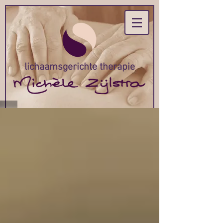
lichaamsgerichte therapie