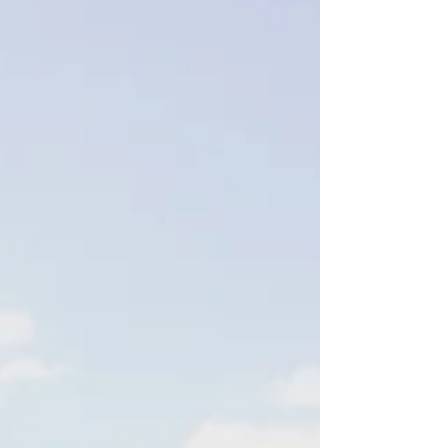
en...