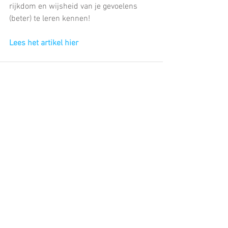
rijkdom en wijsheid van je gevoelens 
(beter) te leren kennen!
Lees het artikel hier
Opmerkingen
Plaats een opmerking...
Michèle Zijlstra
| Healwei 49, 9244 AP
Beetsterzwaag |
Website
Savan Zijlstra