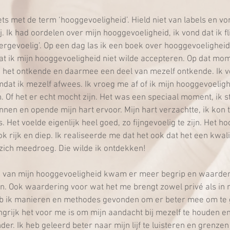
iets met de term ‘hooggevoeligheid’. Hield niet van labels en vo
ij. Ik had oordelen over mijn hooggevoeligheid, ik vond dat ik f
overgevoelig’. Op een dag las ik een boek over hooggevoeligheid
t ik mijn hooggevoeligheid niet wilde accepteren. Op dat mom
k het ontkende en daarmee een deel van mezelf ontkende. Ik v
mdat ik mezelf afwees. Ik vroeg me af of ik mijn hooggevoeligh
Of het er echt mocht zijn. Het was een speciaal moment, ik s
nen en opende mijn hart ervoor. Mijn hart verzachtte, ik kon t
Het voelde eigenlijk heel goed, zo fijngevoelig te zijn. Het hoo
ok rijk en diep. Ik realiseerde me dat het ook dat het een kwali
ich meedroeg. Die wilde ik ontdekken!
 van mijn hooggevoeligheid kwam er meer begrip en waarder
jn. Ook waardering voor wat het me brengt zowel privé als in m
eb ik manieren en methodes gevonden om er beter mee om te g
grijk het voor me is om mijn aandacht bij mezelf te houden en 
der. Ik heb geleerd beter naar mijn lijf te luisteren en grenzen 