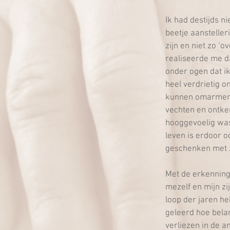
Ik had destijds n
beetje aansteller
zijn en niet zo ‘
realiseerde me da
onder ogen dat i
heel verdrietig o
kunnen omarmen. 
vechten en ontken
hooggevoelig was. 
leven is erdoor o
geschenken met z
Met de erkenning
mezelf en mijn zi
loop der jaren h
geleerd hoe belan
verliezen in de an