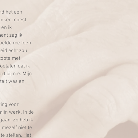
nd het een 
linker moest 
 en ik 
ent zag ik 
oelde me toen 
eid echt zou 
topte met 
oelaten dat ik 
rt bij me. Mijn 
teit was en 
ing voor 
ijn werk. In de 
aan. Zo heb ik 
mezelf niet te 
te stellen. Het 