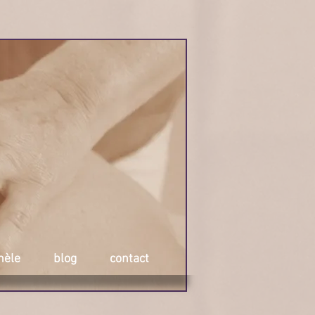
hèle
blog
contact