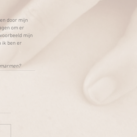
 en door mijn 
agen om er 
voorbeeld mijn 
 ik ben er 
e omarmen?