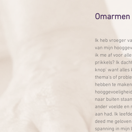
Omarmen v
Ik heb vroeger v
van mijn hooggevo
ik me af voor all
prikkels? Ik dacht
knop’ want alles
thema's of proble
hebben te maken
hooggevoeligheid
naar buiten staan
ander voelde en n
aan had. Ik leefd
deed me geloven d
spanning in mijn l