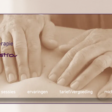
erapie
sessies
ervaringen
tarief/vergoeding
mic