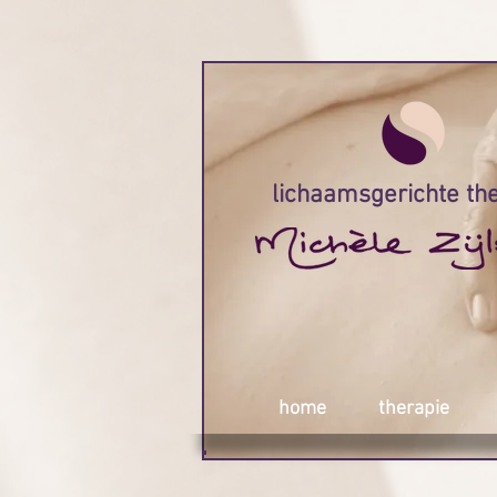
lichaamsgerichte th
home
therapie