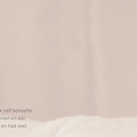
 zelf behoefte 
nnen en dat 
 en had veel 