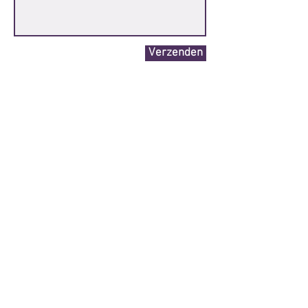
Verzenden
Michèle Zijlstra
| Healwei 49, 9244 AP
Beetsterzwaag |
Website
Savan Zijlstra
Privacy- en