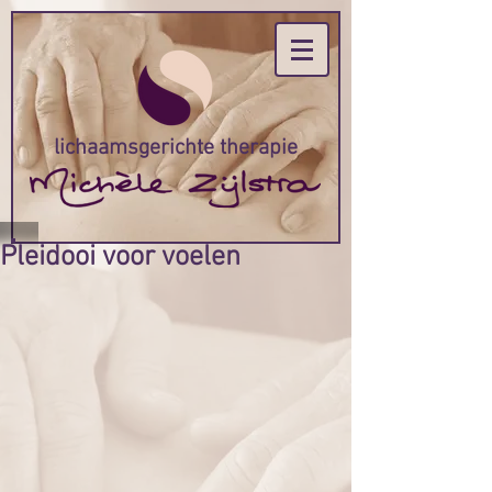
lichaamsgerichte therapie
Pleidooi voor voelen