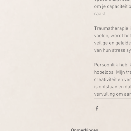
om je capaciteit 
raakt.
Traumatherapie is
voelen, wordt he
veilige en gelei
van hun stress s
Persoonlijk heb i
hopeloos! Mijn tr
creativiteit en v
is ontstaan en dat
vervulling om aan
Opmerkingen