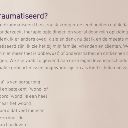
traumatiseerd?
 getraumatiseerd ben, zou ik vroeger gezegd hebben dat ik dat
fonderzoek, therapie opleidingen en vooral door mijn opleidin
denk ik er anders over. Ik zie en denk nu dat ik en de meeste
iseerd zijn. Ik zie het bij mijn familie, vrienden en cliënten. 
n niet meer (het is onbewust) of onderschatten en ontkennen 
gen. We zijn vaak zo gewend aan onze eigen levensgeschieden
aalde gebeurtenissen ongewoon zijn en als kind schokkend zijn
a’ is van oorsprong 
 en betekent  ‘wond’ of 
oord ‘wond’ is een heel 
aar het woord 
woord dat veel mensen 
iken voor de 
an hun leven. 