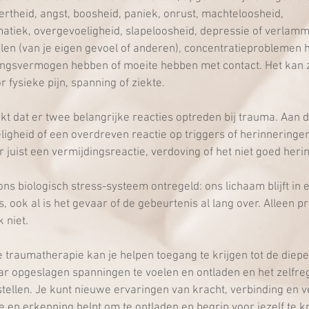
lertheid, angst, boosheid, paniek, onrust, machteloosheid, 
tiek, overgevoeligheid, slapeloosheid, depressie of verlammi
len (van je eigen gevoel of anderen), concentratieproblemen 
ingsvermogen hebben of moeite hebben met contact. Het kan z
 fysieke pijn, spanning of ziekte.
jkt dat er twee belangrijke reacties optreden bij trauma. Aan d
ligheid of een overdreven reactie op triggers of herinneringe
r juist een vermijdingsreactie, verdoving of het niet goed her
ons biologisch stress-systeem ontregeld: ons lichaam blijft in 
s, ook al is het gevaar of de gebeurtenis al lang over. Alleen p
 niet.
traumatherapie kan je helpen toegang te krijgen tot de diepe
ar opgeslagen spanningen te voelen en ontladen en het zelfre
ellen. Je kunt nieuwe ervaringen van kracht, verbinding en ve
 en erkenning helpt om te ontladen en begrip voor jezelf te kri