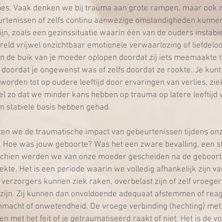
es. Vaak denken we bij trauma aan grote rampen, maar ook 
rtenissen of zelfs continu aanwezige omstandigheden kunne
jn, zoals een gezinssituatie waarin één van de ouders instabiel 
reld vrijwel onzichtbaar emotionele verwaarlozing of liefdelo
 in de buik van je moeder oplopen doordat zij iets meemaakte t
doordat je ongewenst was of zelfs doordat ze rookte. Je kunt
orden tot op oudere leeftijd door ervaringen van verlies, ziek
el zo dat we minder kans hebben op trauma op latere leeftijd
en stabiele basis hebben gehad.
en we de traumatische impact van gebeurtenissen tijdens onz
. Hoe was jouw geboorte? Was het een zware bevalling, een stu
schien werden we van onze moeder gescheiden na de geboort
iekte. Het is een periode waarin we volledig afhankelijk zijn v
verzorgers kunnen ziek raken, overbelast zijn of zelf vroeger
zijn. Zij kunnen dan onvoldoende adequaat afstemmen of reager
onmacht of onwetendheid. De vroege verbinding (hechting) met
en met het feit of je getraumatiseerd raakt of niet. Het is de