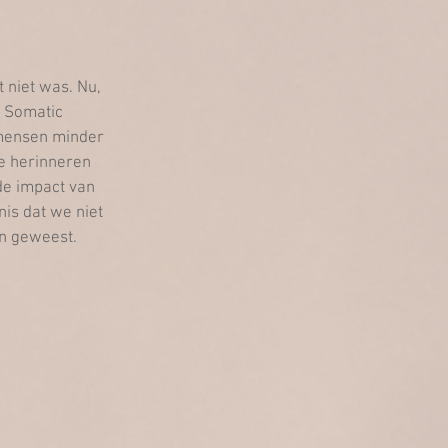
 niet was. Nu, 
g Somatic 
 mensen minder 
We herinneren 
de impact van 
is dat we niet 
 geweest. ​