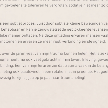
om gevoelens te tolereren te vergroten, zodat je niet meer zo 
 een subtiel proces. Juist door subtiele kleine bewegingen van
t behapbaar en kan je zenuwstelsel de geblokkeerde levensen
delijke manier ontladen. Na deze ontlading ervaren mensen va
ymptomen en ervaren ze meer rust, verbinding en stevigheid.
k over de jaren veel van mijn trauma kunnen helen. Het is zeke
auma heeft me ook veel gebracht in mijn leven. Inleving, gevoel
erbinding. Één van mijn leraren zei dat trauma vaak in de belang
 heling ook plaatsvindt in een relatie, niet in je eentje. Het gee
wezig te zijn bij jou op je pad naar traumaheling!