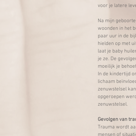
voor je latere lev
Na mijn geboorte 
woonden in het bu
paar uur in de bi
hielden op met u
laat je baby huil
je ze. De gevolge
moeilijk je behoef
In de kindertijd 
lichaam beïnvloed
zenuwstelsel kan 
opgeroepen werd o
zenuwstelsel.
Gevolgen van tr
Trauma wordt aa
mensen of situati