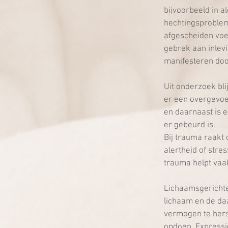
bijvoorbeeld in a
hechtingsproblema
afgescheiden voe
gebrek aan inlev
manifesteren door
Uit onderzoek bli
er een overgevoe
en daarnaast is e
er gebeurd is.
Bij trauma raakt 
alertheid of stres
trauma helpt vaak
Lichaamsgerichte 
lichaam en de da
vermogen te herst
opdoen. Expressie