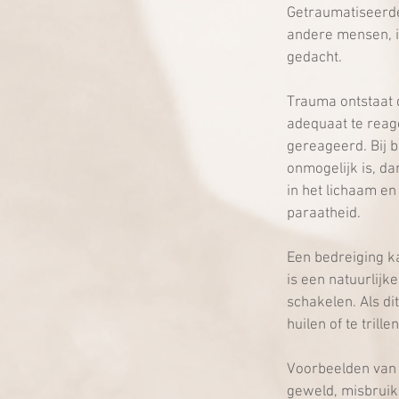
Getraumatiseerde
andere mensen, i
gedacht.
Trauma ontstaat 
adequaat te reag
gereageerd. Bij b
onmogelijk is, da
in het lichaam en
paraatheid.
Een bedreiging ka
is een natuurlijk
schakelen. Als di
huilen of te trille
Voorbeelden van 
geweld, misbruik,