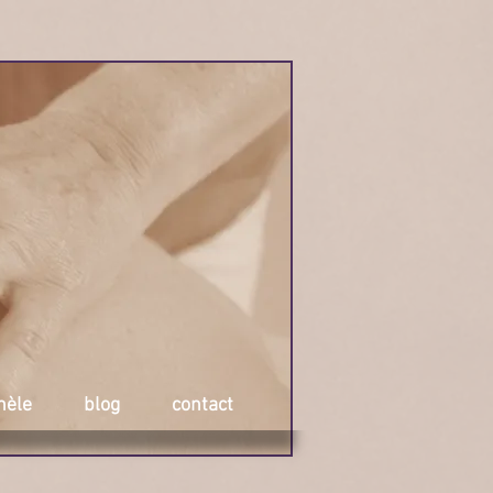
hèle
blog
contact