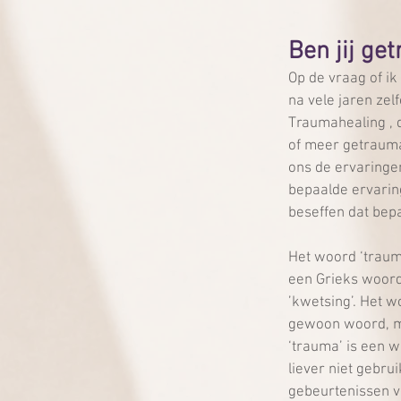
Ben jij ge
Op de vraag of ik
na vele jaren zel
Traumahealing , 
of meer getraumat
ons de ervaringe
bepaalde ervarin
beseffen dat bep
Het woord ‘traum
een Grieks woord
’kwetsing’. Het w
gewoon woord, m
‘trauma’ is een 
liever niet gebru
gebeurtenissen v