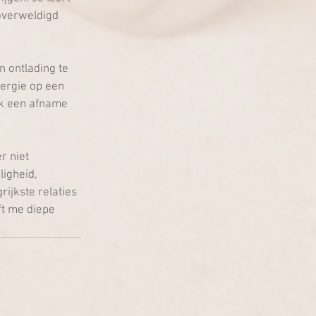
overweldigd 
 ontlading te 
ergie op een 
ak een afname 
r niet 
igheid, 
rijkste relaties 
ft me diepe 