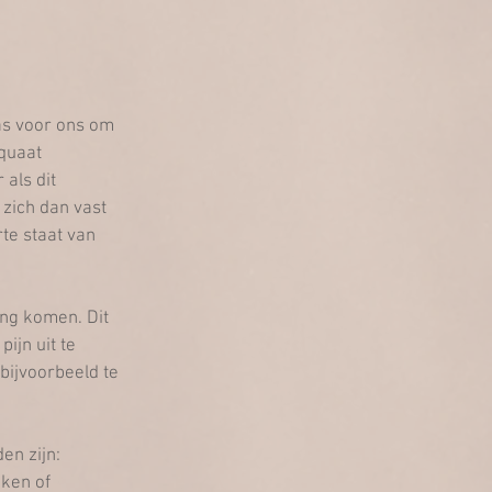
as voor ons om 
quaat 
als dit 
zich dan vast 
te staat van 
ing komen. Dit 
ijn uit te 
bijvoorbeeld te 
n zijn: 
ken of 