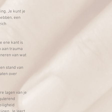
ng. Je kunt je 
hebben, een 
ich 
e ene kant is 
n aan trauma 
inneren van wat 
een stand van 
raten over 
re lagen van je 
gulerend 
iligheid 
jgen. Je leert 