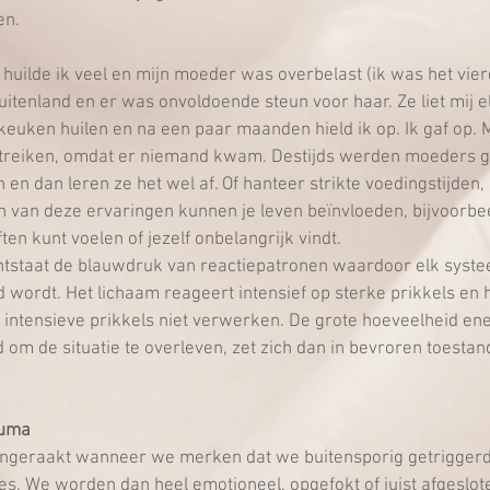
en.
huilde ik veel en mijn moeder was overbelast (ik was het vier
itenland en er was onvoldoende steun voor haar. Ze liet mij e
jkeuken huilen en na een paar maanden hield ik op. Ik gaf op. 
itreiken, omdat er niemand kwam. Destijds werden moeders g
en en dan leren ze het wel af. Of hanteer strikte voedingstijden
n van deze ervaringen kunnen je leven beïnvloeden, bijvoorbee
ten kunt voelen of jezelf onbelangrijk vindt.   
ontstaat de blauwdruk van reactiepatronen waardoor elk syste
 wordt. Het lichaam reageert intensief op sterke prikkels en h
intensieve prikkels niet verwerken. De grote hoeveelheid ene
m de situatie te overleven, zet zich dan in bevroren toestand 
auma
ngeraakt wanneer we merken dat we buitensporig getrigger
es. We worden dan heel emotioneel, opgefokt of juist afgesloten