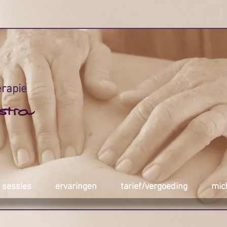
erapie
sessies
ervaringen
tarief/vergoeding
mic