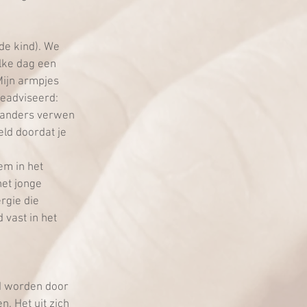
de kind). We 
lke dag een 
Mijn armpjes 
eadviseerd: 
, anders verwen 
ld doordat je 
em in het 
et jonge 
rgie die 
vast in het 
d worden door 
. Het uit zich 