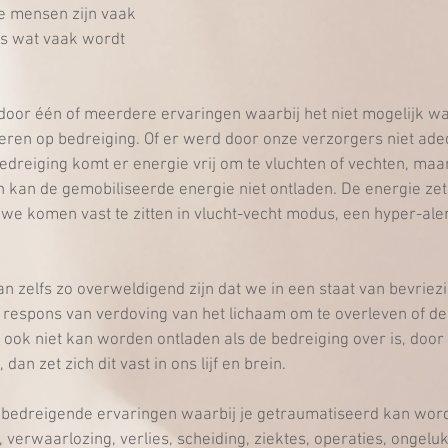
 mensen zijn vaak 
s wat vaak wordt 
door één of meerdere ervaringen waarbij het niet mogelijk w
eren op bedreiging. Of er werd door onze verzorgers niet ade
edreiging komt er energie vrij om te vluchten of vechten, maar 
n kan de gemobiliseerde energie niet ontladen. De energie zet 
 we komen vast te zitten in vlucht-vecht modus, een hyper-aler
n zelfs zo overweldigend zijn dat we in een staat van bevriez
e respons van verdoving van het lichaam om te overleven of de p
t ook niet kan worden ontladen als de bedreiging over is, door 
n, dan zet zich dit vast in ons lijf en brein.
bedreigende ervaringen waarbij je getraumatiseerd kan worde
 verwaarlozing, verlies, scheiding, ziektes, operaties, ongeluk