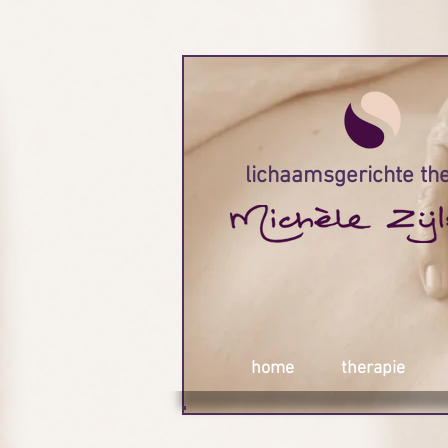
lichaamsgerichte th
home
therapie