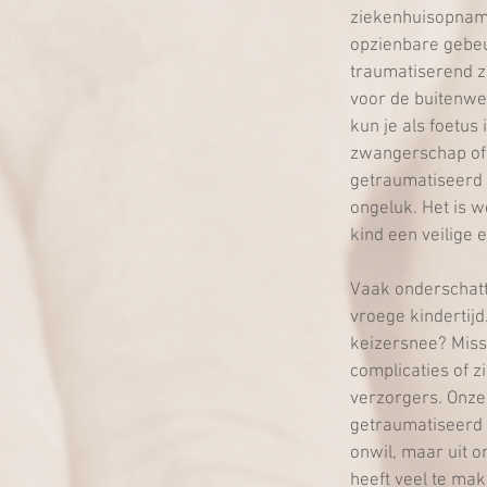
ziekenhuisopnam
opzienbare gebeu
traumatiserend zi
voor de buitenwe
kun je als foetus
zwangerschap of 
getraumatiseerd w
ongeluk. Het is w
kind een veilige 
Vaak onderschatt
vroege kindertijd
keizersnee? Mis
complicaties of z
verzorgers. Onze 
getraumatiseerd 
onwil, maar uit 
heeft veel te mak