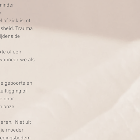
minder 
n 
of ziek is, of 
osheid. Trauma 
ijdens de 
 
te of een 
 wanneer we als 
e geboorte en 
itligging of 
e door 
an onze 
 
en.  Niet uit 
 je moeder 
 voedingsbodem 