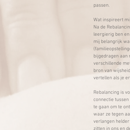
passen. 
Wat inspireert mi
Na de Rebalancin
leergierig ben e
mij belangrijk w
(familieopstelli
bijgedragen aan 
verschillende met
bron van wijsheid
vertellen als je e
Rebalancing is vo
connectie tussen 
te gaan om te ontd
waar ze tegen aan
verlangen helder
zitten in ons en d