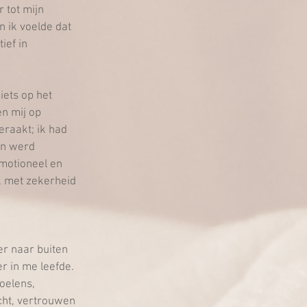
 tot mijn 
n ik voelde dat 
ief in 
iets op het 
n mij op 
eraakt; ik had 
en werd 
motioneel en 
k met zekerheid 
r naar buiten 
r in me leefde. 
oelens, 
cht, vertrouwen 