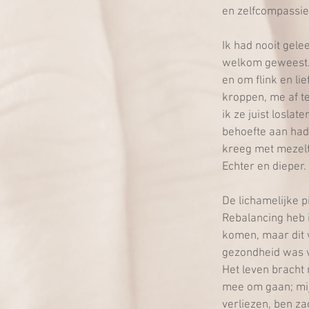
en zelfcompassie
Ik had nooit gel
welkom geweest. E
en om flink en lie
kroppen, me af te
ik ze juist losla
behoefte aan had 
kreeg met mezelf
Echter en dieper.
De lichamelijke p
Rebalancing heb i
komen, maar dit w
gezondheid was v
Het leven bracht 
mee om gaan; mijn
verliezen, ben za