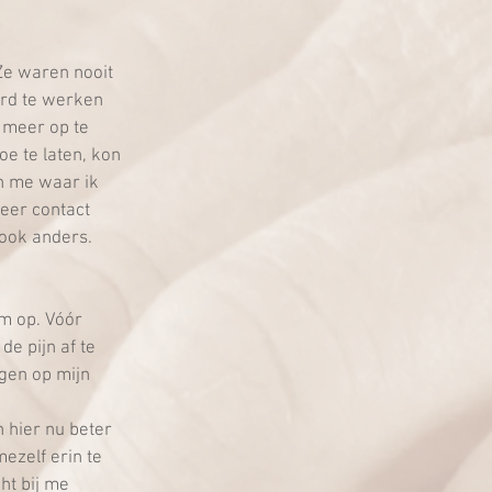
Ze waren nooit 
ard te werken 
t meer op te 
oe te laten, kon 
en me waar ik 
eer contact 
ook anders. 
am op. Vóór 
e pijn af te 
gen op mijn 
 hier nu beter 
ezelf erin te 
ht bij me 