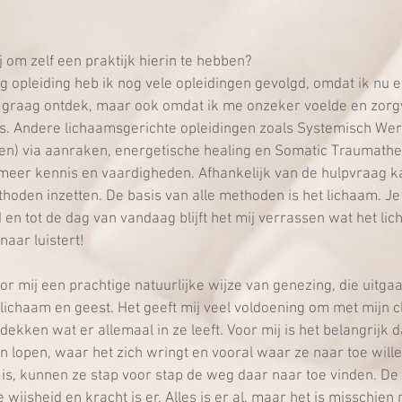
j om zelf een praktijk hierin te hebben?
g opleiding heb ik nog vele opleidingen gevolgd, omdat ik nu 
n graag ontdek, maar ook omdat ik me onzeker voelde en zorgv
as. Andere lichaamsgerichte opleidingen zoals Systemisch Wer
ngen) via aanraken, energetische healing en Somatic Traumath
meer kennis en vaardigheden. Afhankelijk van de hulpvraag ka
hoden inzetten. De basis van alle methoden is het lichaam. Je
 en tot de dag van vandaag blijft het mij verrassen wat het lic
rnaar luistert!
or mij een prachtige natuurlijke wijze van genezing, die uitgaa
lichaam en geest. Het geeft mij veel voldoening om met mijn cl
ekken wat er allemaal in ze leeft. Voor mij is het belangrijk da
 lopen, waar het zich wringt en vooral waar ze naar toe willen
 is, kunnen ze stap voor stap de weg daar naar toe vinden. D
e wijsheid en kracht is er. Alles is er al, maar het is misschien 