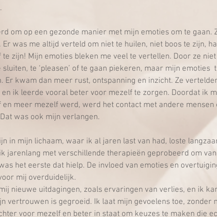
. 
eerd om op een gezonde manier met mijn emoties om te gaan. 
r was me altijd verteld om niet te huilen, niet boos te zijn, h
f te zijn! Mijn emoties bleken me veel te vertellen. Door ze nie
 sluiten, te ‘pleasen’ of te gaan piekeren, maar mijn emoties  t
ten. Er kwam dan meer rust, ontspanning en inzicht. Ze verteld
en ik leerde vooral beter voor mezelf te zorgen. Doordat ik m
 en meer mezelf werd, werd het contact met andere mensen 
 Dat was ook mijn verlangen.
ijn in mijn lichaam, waar ik al jaren last van had, loste langza
k jarenlang met verschillende therapieën geprobeerd om van d
as het eerste dat hielp. De invloed van emoties en overtuigin
oor mij overduidelijk.
mij nieuwe uitdagingen, zoals ervaringen van verlies, en ik kan
 vertrouwen is gegroeid. Ik laat mijn gevoelens toe, zonder m
chter voor mezelf en beter in staat om keuzes te maken die ec