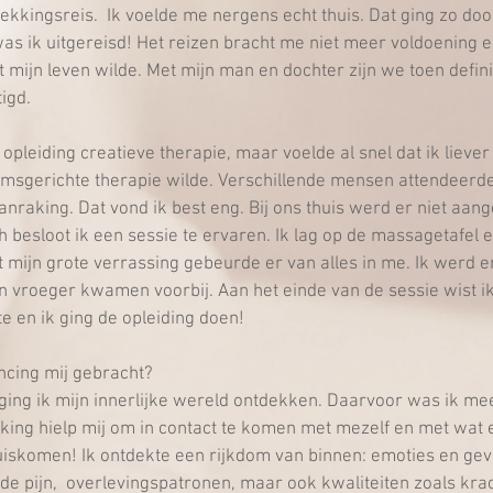
ekkingsreis.  Ik voelde me nergens echt thuis. Dat ging zo door
was ik uitgereisd! Het reizen bracht me niet meer voldoening e
t mijn leven wilde. Met mijn man en dochter zijn we toen definit
igd.
opleiding creatieve therapie, maar voelde al snel dat ik liever 
amsgerichte therapie wilde. Verschillende mensen attendeerde
nraking. Dat vond ik best eng. Bij ons thuis werd er niet aang
h besloot ik een sessie te ervaren. Ik lag op de massagetafel 
 mijn grote verrassing gebeurde er van alles in me. Ik werd e
n vroeger kwamen voorbij. Aan het einde van de sessie wist i
te en ik ging de opleiding doen!
ncing mij gebracht?
ging ik mijn innerlijke wereld ontdekken. Daarvoor was ik mee
king hielp mij om in contact te komen met mezelf en met wat e
uiskomen! Ik ontdekte een rijkdom van binnen: emoties en gev
de pijn,  overlevingspatronen, maar ook kwaliteiten zoals kra