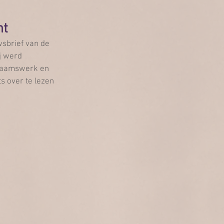
ht
wsbrief van de 
j werd 
chaamswerk en 
s over te lezen 