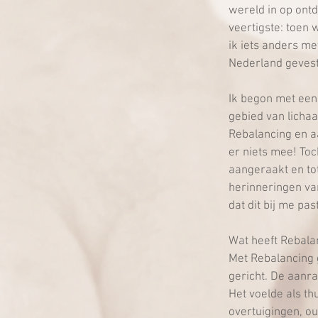
wereld in op ontd
veertigste: toen 
ik iets anders me
Nederland gevest
Ik begon met een 
gebied van licha
Rebalancing en aa
er niets mee! Toc
aangeraakt en tot
herinneringen va
dat dit bij me pas
Wat heeft Rebala
Met Rebalancing 
gericht. De aanra
Het voelde als th
overtuigingen, ou