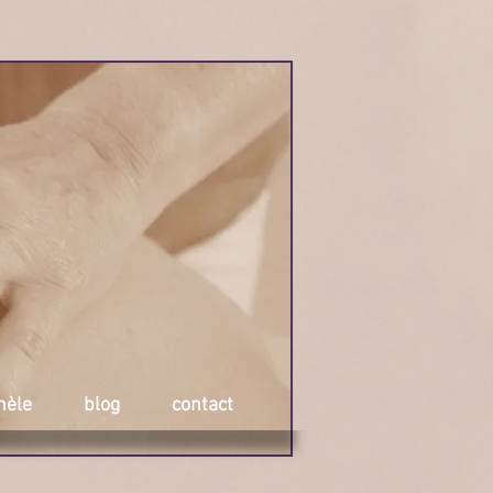
hèle
blog
contact