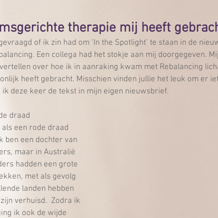
msgerichte therapie mij heeft gebrac
vraagd of ik zin had om ‘In the Spotlight’ te staan in de nieu
alancing. Een collega had het stokje aan mij doorgegeven. Mi
e vertellen over hoe ik in aanraking kwam met Rebalancing li
nlijk heeft gebracht. Misschien vinden jullie het leuk om er iet
ik deze keer de tekst in mijn eigen nieuwsbrief.
de draad
 als een rode draad 
Ik ben een dochter van 
rs, maar in Australië 
ders hadden een grote 
ekken, met als gevolg 
illende landen hebben 
ijn verhuisd.  Zodra ik 
ing ik ook de wijde 