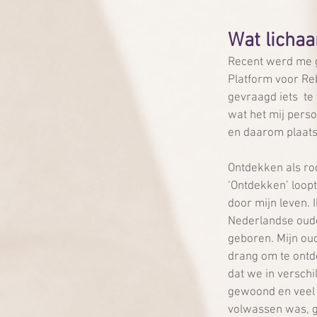
Wat lichaa
Recent werd me ge
Platform voor Reb
gevraagd iets  t
wat het mij persoo
en daarom plaats 
Ontdekken als ro
‘Ontdekken’ loopt
door mijn leven. 
Nederlandse oude
geboren. Mijn ou
drang om te ontd
dat we in versch
gewoond en veel z
volwassen was, g