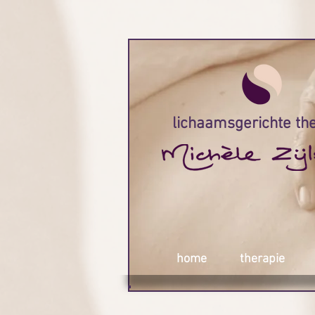
lichaamsgerichte th
home
therapie