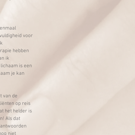
eenmaal 
uldigheid voor 
k 
erapie hebben 
n ik 
 lichaam is een 
haam je kan 
t van de 
iënten op reis 
t het helder is 
! Als dat 
e antwoorden 
nog niet 