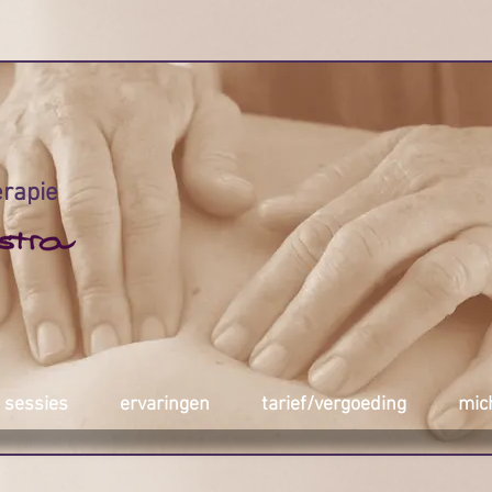
erapie
sessies
ervaringen
tarief/vergoeding
mic